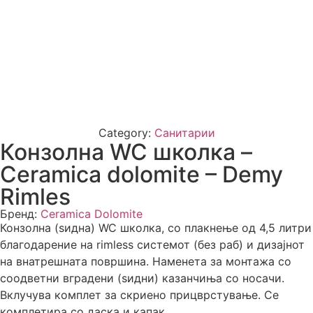
Category:
Санитарии
Конзолна WC школка –
Ceramica dolomite – Demy
Rimles
Бренд:
Ceramica Dolomite
Конзолна (ѕидна) WC школка, со плакнење од 4,5 литри
благодарение на rimless системот (без раб) и дизајнот
на внатрешната површина. Наменета за монтажа со
соодветни вградени (ѕидни) казанчиња со носачи.
Вклучува комплет за скриено прицврстување. Се
комплетира со даска и капак.